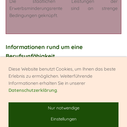
Die staatlichen Leistungen der
Erwerbsminderungsrente sind an strenge
Bedingungen geknüpft.
Informationen rund um eine
Berufsunfähigkeit
Von unserem Kooperationspartner erfahren Sie alles
Diese Website benutzt Cookies, um Ihnen das beste
rund um eine Berufsunfähigkeit. Auf dieser
Website
Erlebnis zu ermöglichen. Weiterführende
erhalten Sie erste Informationen.
Informationen erhalten Sie in unserer
Datenschutzerklärung
.
Nur notwendige
Einstellungen