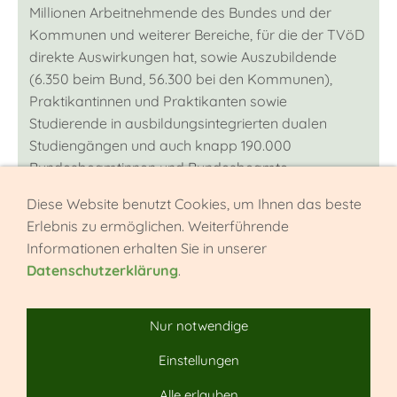
Millionen Arbeitnehmende des Bundes und der
Kommunen und weiterer Bereiche, für die der TVöD
direkte Auswirkungen hat, sowie Auszubildende
(6.350 beim Bund, 56.300 bei den Kommunen),
Praktikantinnen und Praktikanten sowie
Studierende in ausbildungsintegrierten dualen
Studiengängen und auch knapp 190.000
Bundesbeamtinnen und Bundesbeamte,
Anwärterinnen und Anwärter (16.885 beim Bund)
Diese Website benutzt Cookies, um Ihnen das beste
sowie über 500.000 Versorgungsempfängerinnen
Erlebnis zu ermöglichen. Weiterführende
und -empfänger beim Bund, auf die der
Informationen erhalten Sie in unserer
Tarifabschluss übertragen werden soll. Mittelbar
Datenschutzerklärung
.
hat die Einkommensrunde auch Auswirkungen für
weitere Bereiche des öffentlichen Dienstes (bspw.
Bundesagentur für Arbeit, Deutsche
Nur notwendige
Rentenversicherung). Eine dritte Verhandlungsrunde
Einstellungen
ist für den 27./28. März 2023 in Potsdam geplant.
Alle erlauben