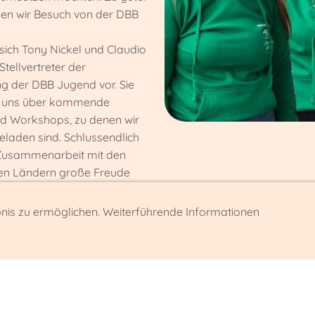
en wir Besuch von der DBB
n sich Tony Nickel und Claudio
Stellvertreter der
g der DBB Jugend vor. Sie
n uns über kommende
d Workshops, zu denen wir
geladen sind. Schlussendlich
 Zusammenarbeit mit den
en Ländern große Freude
t neuen, erfrischenden Ideen
ns nun wieder der Arbeit in
bnis zu ermöglichen. Weiterführende Informationen
desland, um ein
s und besseres Umfeld für die
ieder zu schaffen.