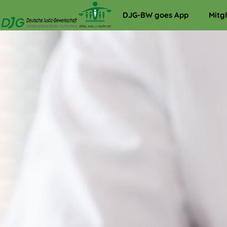
DJG-BW goes App
Mitg