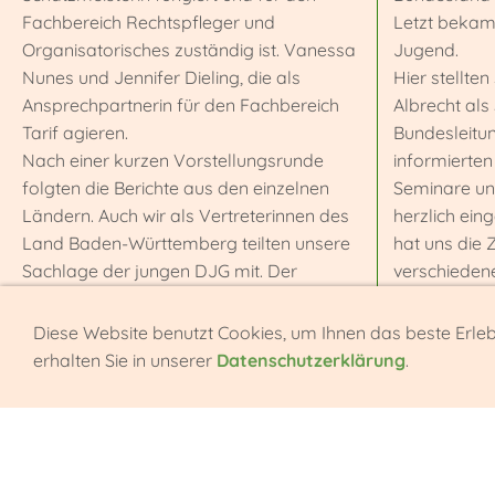
Fachbereich Rechtspfleger und
Letzt bekam
Organisatorisches zuständig ist. Vanessa
Jugend.
Nunes und Jennifer Dieling, die als
Hier stellte
Ansprechpartnerin für den Fachbereich
Albrecht als 
Tarif agieren.
Bundesleitun
Nach einer kurzen Vorstellungsrunde
informierte
folgten die Berichte aus den einzelnen
Seminare un
Ländern. Auch wir als Vertreterinnen des
herzlich ein
Land Baden-Württemberg teilten unsere
hat uns die
Sachlage der jungen DJG mit. Der
verschieden
Austausch zwischen den Ländern
bereitet. Mi
inspirierte und motivierte uns, auch
widmen wir u
Diese Website benutzt Cookies, um Ihnen das beste Erle
weiterhin mit der DJG
unserem Bun
erhalten Sie in unserer
Datenschutzerklärung
.
zusammenzuarbeiten und Probleme und
attraktivere
Konflikte in der Justiz anzugehen. Zudem
jungen Mitgl
organisierte die Bundesjugendleitung