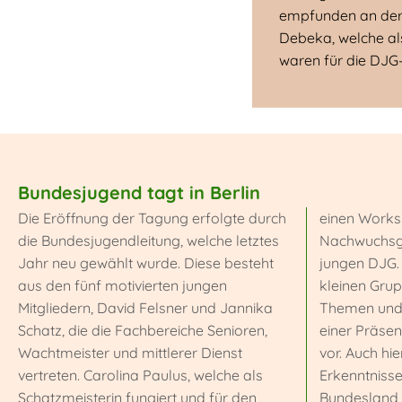
empfunden an der S
Debeka, welche als
waren für die DJG
Bundesjugend tagt in Berlin
Die Eröffnung der Tagung erfolgte durch
einen Works
die Bundesjugendleitung, welche letztes
Nachwuchsge
Jahr neu gewählt wurde. Diese besteht
jungen DJG. 
aus den fünf motivierten jungen
kleinen Grup
Mitgliedern, David Felsner und Jannika
Themen und 
Schatz, die die Fachbereiche Senioren,
einer Präse
Wachtmeister und mittlerer Dienst
vor. Auch hi
vertreten. Carolina Paulus, welche als
Erkenntnisse
Schatzmeisterin fungiert und für den
Bundesland 