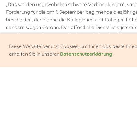
„Das werden ungewöhnlich schwere Verhandlungen“, sagte 
Forderung für die am 1. September beginnende diesjährig
bescheiden, denn ohne die Kolleginnen und Kollegen hätten
sondern wegen Corona. Der öffentliche Dienst ist system
angebotenen Inflationsausgleich. Im Juli lag die Inflations
Diese Website benutzt Cookies, um Ihnen das beste Erle
Wer am falschen Ende spart, hat den Schuss
erhalten Sie in unserer
Datenschutzerklärung
.
Auch die geforderte Angleichung der Arbeitszeit in Ost und
Jahrestag der Deutschen Einheit. Statt noch mehr Sonntagsr
aufgehoben werden.“
Gerade jetzt seien zudem auch bessere Arbeitsbedingungen 
nicht rum und wer jetzt am falschen Ende spart, hat den Sc
„Und natürlich“, so Silberbach abschließend „werden wir
bestehen. Auch hier erwarten wir klare Zusagen.“
Die Kernforderungen: