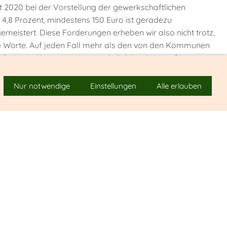
 2020 bei der Vorstellung der gewerkschaftlichen
,8 Prozent, mindestens 150 Euro ist geradezu
meistert. Diese Forderungen erheben wir also nicht trotz,
me Worte. Auf jeden Fall mehr als den von den Kommunen
äftigten sollen jetzt sogar noch Geld mitbringen?“
Nur notwendige
Einstellungen
Alle erlauben
politik Volker Geyer: „Im Herbst feiern wir den 30.
 und dass die Unterschiede bei der Arbeitszeit endlich
h muss viel attraktiver werden. Die Krise ist noch längst
gung der Tarifeinigung auf den Bereich der Bundesbeamten