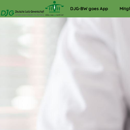
DJG-BW goes App
Mitg