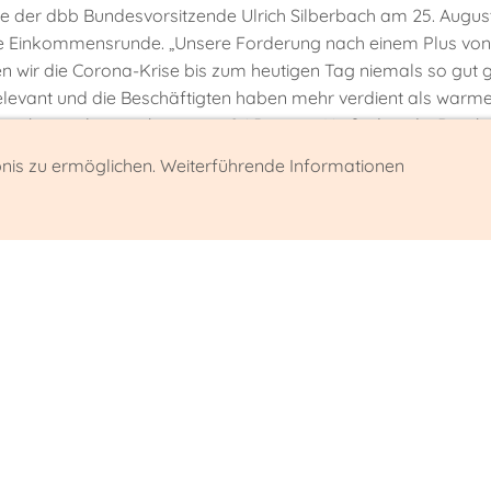
der dbb Bundesvorsitzende Ulrich Silberbach am 25. August
e Einkommensrunde. „Unsere Forderung nach einem Plus von 4
 wir die Corona-Krise bis zum heutigen Tag niemals so gut ge
relevant und die Beschäftigten haben mehr verdient als war
rate beispielsweise bei minus 0,1 Prozent. Heißt das, die Besch
bnis zu ermöglichen. Weiterführende Informationen
 nicht gehört!
 West sei mehr als überfällig, ergänzte dbb Fachvorstand Tarif
eden wollen wir dort ein klares Signal für mehr Gerechtigkeit
und Bezahlung in der Pflege mehr als angebracht. „Der Bereic
huss nicht gehört.“
 am Ende auf einer zeitgleichen und systemgerechten Übertra